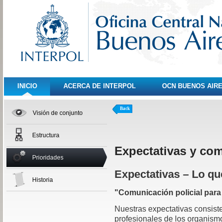
INICIO
ACERCA DE INTERPOL
OCN BUENOS AIR
Back
Visión de conjunto
Estructura
Expectativas y co
Prioridades
Expectativas – Lo q
Historia
"Comunicación policial par
Nuestras expectativas consist
profesionales de los organism