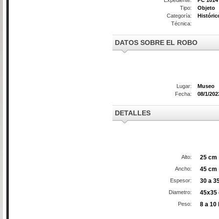
Tipo:
Objeto
Categoría:
Históric
Técnica:
DATOS SOBRE EL ROBO
Lugar:
Museo
Fecha:
08/1/202
DETALLES
Alto:
25 cm
Ancho:
45 cm
Espesor:
30 a 3
Diametro:
45x35
Peso:
8 a 10