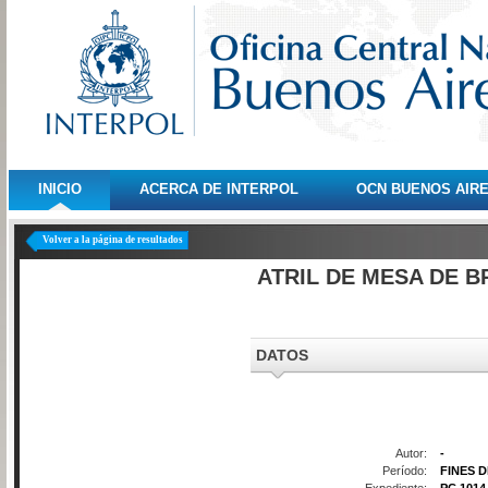
INICIO
ACERCA DE INTERPOL
OCN BUENOS AIR
Volver a la página de resultados
ATRIL DE MESA DE 
DATOS
Autor:
-
Período:
FINES D
Expediente:
PC 1014