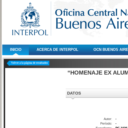
INICIO
ACERCA DE INTERPOL
OCN BUENOS AIR
Volver a la página de resultados
“HOMENAJE EX ALU
DATOS
Autor:
-
Período:
-
Expediente:
PC 1036