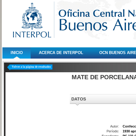
INICIO
ACERCA DE INTERPOL
OCN BUENOS AIR
Volver a la página de resultados
MATE DE PORCELAN
DATOS
Autor:
Confecc
Período:
1930 apr
Expediente:
PC 131 