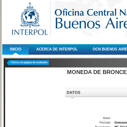
INICIO
ACERCA DE INTERPOL
OCN BUENOS AIR
Volver a la página de resultados
MONEDA DE BRONCE 
DATOS
Autor:
Período:
Grecor
Expediente:
PC 212 