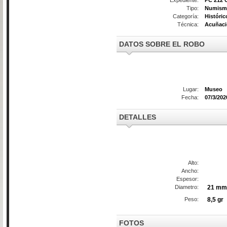
Tipo:
Numismá
Categoría:
Históric
Técnica:
Acuñac
DATOS SOBRE EL ROBO
Lugar:
Museo
Fecha:
07/3/202
DETALLES
Alto:
Ancho:
Espesor:
Diametro:
21 mm
Peso:
8,5 gr
FOTOS