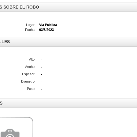
S SOBRE EL ROBO
Lugar:
Via Publica
Fecha:
03/8/2023
LLES
Alto:
-
Ancho:
-
Espesor:
-
Diametro:
-
Peso:
-
S