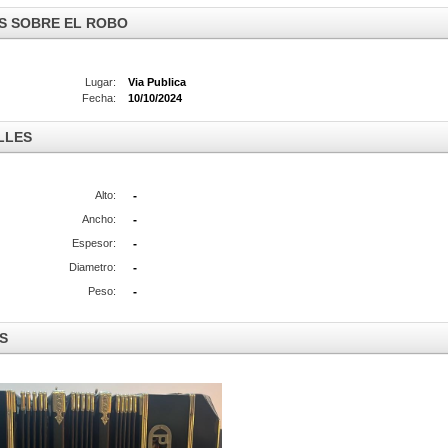
S SOBRE EL ROBO
Lugar:
Via Publica
Fecha:
10/10/2024
LLES
Alto:
-
Ancho:
-
Espesor:
-
Diametro:
-
Peso:
-
S